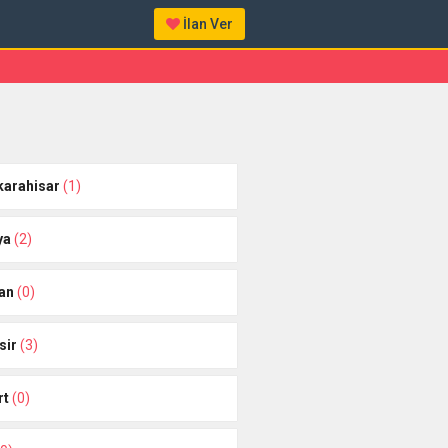
İlan Ver
karahisar
(1)
ya
(2)
an
(0)
sir
(3)
rt
(0)