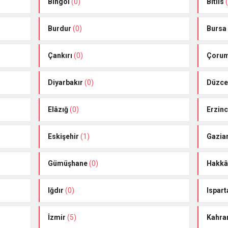
Bingöl
(0)
Bitlis
(
Burdur
(0)
Bursa
Çankırı
(0)
Çoru
Diyarbakır
(0)
Düzc
Elâzığ
(0)
Erzin
Eskişehir
(1)
Gazia
Gümüşhane
(0)
Hakkâ
Iğdır
(0)
Ispart
İzmir
(5)
Kahr