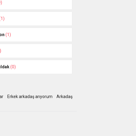
0)
(1)
on
(1)
)
ldak
(0)
ar
Erkek arkadaş arıyorum
Arkadaş