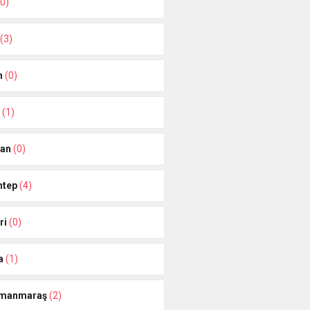
0)
(3)
m
(0)
e
(1)
can
(0)
ntep
(4)
ri
(0)
a
(1)
amanmaraş
(2)