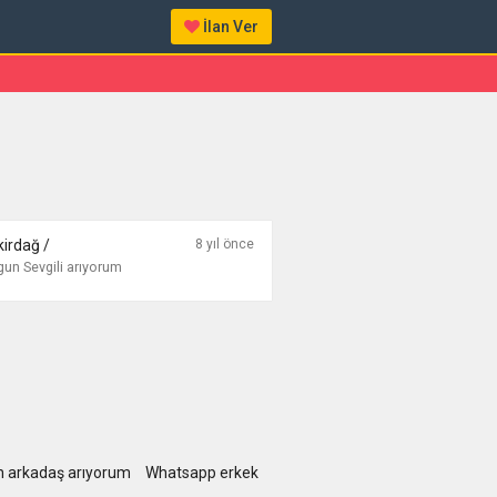
İlan Ver
kirdağ /
8 yıl önce
un Sevgili arıyorum
 arkadaş arıyorum
Whatsapp erkek