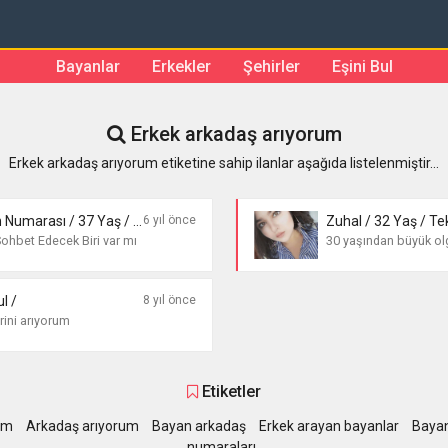
Bayanlar
Erkekler
Şehirler
Eşini Bul
Erkek arkadaş arıyorum
Erkek arkadaş arıyorum etiketine sahip ilanlar aşağıda listelenmiştir...
Telefonda Sohbet Bayan Numarası / 37 Yaş / İstanbul /
6 yıl önce
Zuhal / 32 Yaş / Te
ohbet Edecek Biri var mı
30 yaşından büyük olg
l /
8 yıl önce
rini arıyorum
Etiketler
um
Arkadaş arıyorum
Bayan arkadaş
Erkek arayan bayanlar
Bayan
numaraları