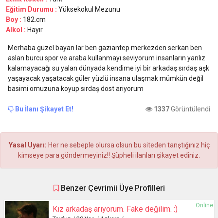
Eğitim Durumu :
Yüksekokul Mezunu
Boy :
182.cm
Alkol :
Hayır
Merhaba güzel bayan lar ben gaziantep merkezden serkan ben
aslan burcu spor ve araba kullanmayı seviyorum insanların yanlız
kalamayacağı su yalan dünyada kendime iyi bir arkadaş sırdaş aşk
yaşayacak yaşatacak güler yüzlü insana ulaşmak mümkün değil
basimi omuzuna koyup sırdaş dost ariyorum
Bu İlanı Şikayet Et!
1337
Görüntülendi
Yasal Uyarı:
Her ne sebeple olursa olsun bu siteden tanştığınız hiç
kimseye para göndermeyiniz!! Şüpheli ilanları şikayet ediniz.
Benzer Çevrimii Üye Profilleri
Online
Kız arkadaş arıyorum. Fake değilim. :)