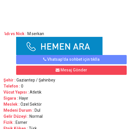
Adı vs Nick :
M.serkan
Vhatsap'da sohbet için tıklla
Mesaj Gönder
Şehir :
Gaziantep / Şahinbey
Telefon :
0
Vücut Yapısı :
Atletik
Sigara :
Hayır
Meslek :
Özel Sektör
Medeni Durum :
Dul
Gelir Düzeyi :
Normal
Fizik :
Esmer
Etnik Köken :
Türk