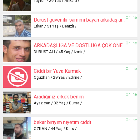
Tayfun / 29 Yaş / Ankara /
Online
Dürüst güvenilir samimi bayan arkadaş arıyorum
Erkan / 51 Yaş / Denizli /
Online
ARKADAŞLIĞA VE DOSTLUĞA ÇOK ÖNEM VERİRİM
DÜRÜST ALİ / 45 Yaş / İzmir /
Online
Ciddi bir Yuva Kurmak
Oguzhan / 29 Yaş / Edirne /
Online
Aradığınız erkek benim
Ayaz can / 32 Yaş / Bursa /
Online
bekar bırıyım nıyetım cıddı
OZKAN / 44 Yaş / Kars /