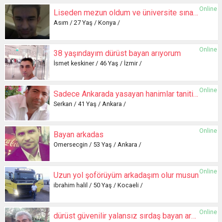
Online
Liseden mezun oldum ve üniversite sınavına hazırlanıyorum
Asım / 27 Yaş / Konya /
Online
38 yaşındayım dürüst bayan arıyorum
İsmet keskiner / 46 Yaş / İzmir /
Online
Sadece Ankarada yasayan hanimlar tanitici mesaj atsinlar.
Serkan / 41 Yaş / Ankara /
Online
Bayan arkadas
Omersecgin / 53 Yaş / Ankara /
Online
Uzun yol şoförüyüm arkadaşım olur musun
ibrahim halil / 50 Yaş / Kocaeli /
Online
dürüst güvenilir yalansız sırdaş bayan arkadaş arıyorum