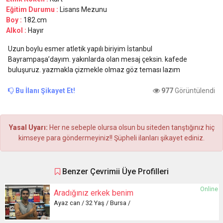
Eğitim Durumu :
Lisans Mezunu
Boy :
182.cm
Alkol :
Hayır
Uzun boylu esmer atletik yapılı biriyim İstanbul
Bayrampaşa’dayım. yakınlarda olan mesaj çeksin. kafede
buluşuruz. yazmakla çizmekle olmaz göz teması lazım
Bu İlanı Şikayet Et!
977
Görüntülendi
Yasal Uyarı:
Her ne sebeple olursa olsun bu siteden tanştığınız hiç
kimseye para göndermeyiniz!! Şüpheli ilanları şikayet ediniz.
Benzer Çevrimii Üye Profilleri
Online
Aradığınız erkek benim
Ayaz can / 32 Yaş / Bursa /