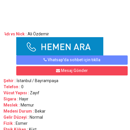
Adı vs Nick :
Ali Özdemir
Vhatsap'da sohbet için tıklla
Mesaj Gönder
Şehir :
İstanbul / Bayrampaşa
Telefon :
0
Vücut Yapısı :
Zayıf
Sigara :
Hayır
Meslek :
Memur
Medeni Durum :
Bekar
Gelir Düzeyi :
Normal
Fizik :
Esmer
Etnik Köken :
Kürt